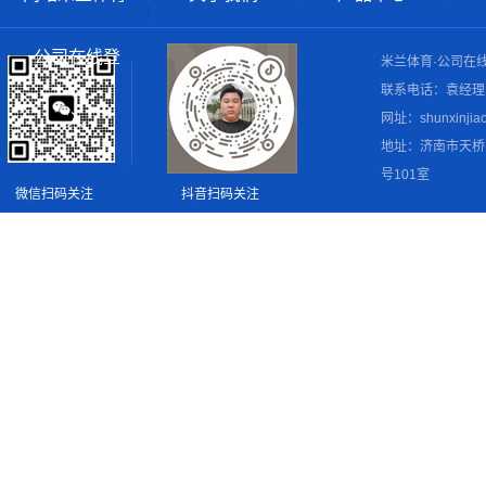
·公司在线登
米兰体育·公司在
联系电话：袁经理15
入
网址：shunxinjiao
地址：济南市天桥
号101室
微信扫码关注 抖音扫码关注