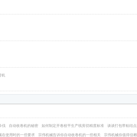
背机
步伐
自动收卷机的秘密
如何制定开卷校平生产线剪切精度标准
谈谈打包带粘结点
械在使用时的一些要求
宗伟机械告诉你自​‌‌动收卷机的一些相关
宗伟机械你值得信赖