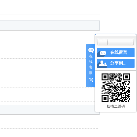
您的当前位置：
首 页
>> 网站地图
在线留言
在
线
分享到...
客
服
扫描二维码