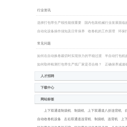
行业资讯
选择打包带生产线性能很重要
国内包装机械行业发展面临
自动化设备操作须知及日常保养
收卷机的工作原理
环保
常见问题
如何在自动换卷裁切时实现张力的平稳过渡
半自动打包机
如何取样检测打包带生产线厂家是否合格？
正确保养减速
人才招聘
下载中心
网站标签
上下双通道制袋机
制袋机
上下双通道八折连背机
自动收卷机设备
左右双通道连背机
制袋机
连背机
上