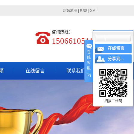
网站地图
|
RSS
|
XML
咨询热线：
15066105116
在线留言
在
线
分享到...
客
服
频
在线留言
联系我们
扫描二维码