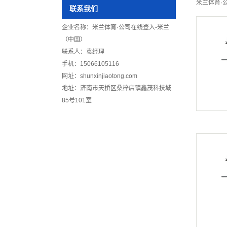
米兰体育·
联系我们
企业名称：米兰体育·公司在线登入-米兰
（中国）
联系人：袁经理
手机：15066105116
网址：shunxinjiaotong.com
地址：济南市天桥区桑梓店镇鑫茂科技城
85号101室