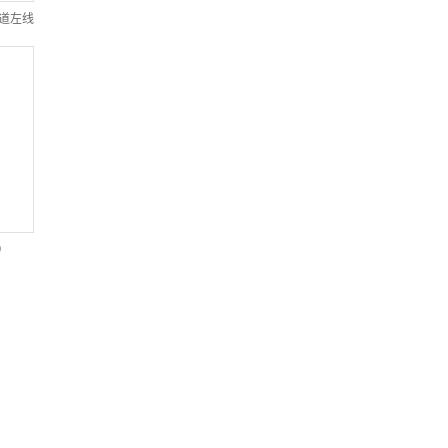
通道左线
）