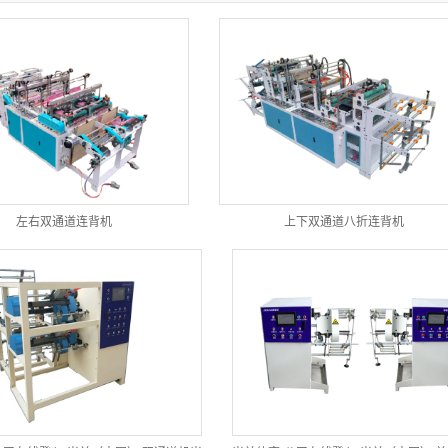
左右双通道连背机
上下双通道八折连背机