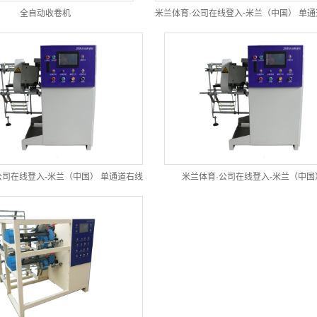
全自动收卷机
米兰体育·公司在线登入-米兰（中国） 单
公司在线登入-米兰（中国） 单通道右线
米兰体育·公司在线登入-米兰（中国