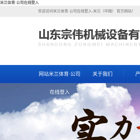
米兰体育·公司在线登入
欢迎访问米兰体育·公司在线登入-米兰（中国） 官方网站！
网站米兰体育·公司
关于我们
公司简介
米兰体
在线登入
营业执照
入-米兰
米兰体
联系我们
入-米兰
米兰体
入-米兰
米兰体
入-米兰
米兰体