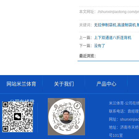
本文网址：//shunxinjiaotong.com/pro
关键词：
无拉伸制袋机
,
高速制袋机
,
上一篇：
上下双通道八折连背机
下一篇：
没有了
最近浏览：
网站米兰体育
关于我们
产品中心
·公司在线登
米兰体育·公司在
联系电话：袁经理15
入
网址：shunxinjiao
地址：济南市天桥
号101室