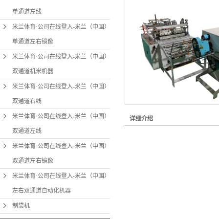
单通道左线
米兰体育·公司在线登入-米兰（中国）
单通道左右镜像
米兰体育·公司在线登入-米兰（中国）
双通道机米机器
米兰体育·公司在线登入-米兰（中国）
双通道右线
米兰体育·公司在线登入-米兰（中国）
详细介绍
双通道左线
米兰体育·公司在线登入-米兰（中国）
双通道左右镜像
米兰体育·公司在线登入-米兰（中国）
左右双通道自动化机器
制袋机