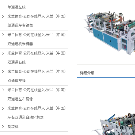
单通道左线
米兰体育·公司在线登入-米兰（中国）
单通道左右镜像
米兰体育·公司在线登入-米兰（中国）
双通道机米机器
米兰体育·公司在线登入-米兰（中国）
双通道右线
米兰体育·公司在线登入-米兰（中国）
详细介绍
双通道左线
米兰体育·公司在线登入-米兰（中国）
双通道左右镜像
米兰体育·公司在线登入-米兰（中国）
左右双通道自动化机器
制袋机