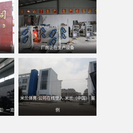
厂房正在生产设备
米兰体育·公司在线登入-米兰（中国） 案
国）一览
例