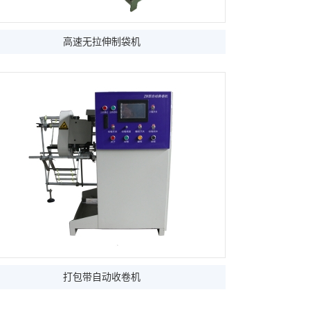
高速无拉伸制袋机
打包带自动收卷机