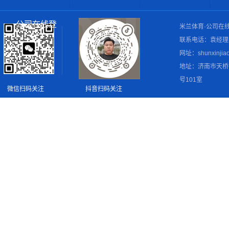
·公司在线登
米兰体育·公司在
联系电话：袁经理15
入
网址：shunxinjiao
地址：济南市天桥
号101室
微信扫码关注 抖音扫码关注