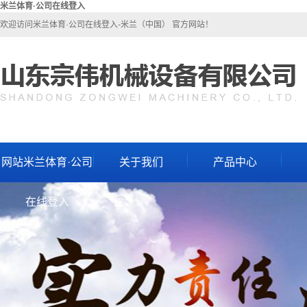
米兰体育·公司在线登入
欢迎访问米兰体育·公司在线登入-米兰（中国） 官方网站！
网站米兰体育·公司
关于我们
产品中心
公司简介
米兰体育·公司在线登
在线登入
营业执照
入-米兰（中国） 单通
米兰体育·公司在线登
联系我们
入-米兰（中国） 单通
米兰体育·公司在线登
道...
入-米兰（中国） 单通
米兰体育·公司在线登
道...
入-米兰（中国） 双通
米兰体育·公司在线登
道...