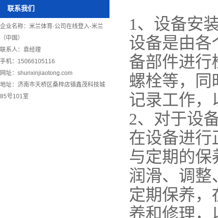
联系我们
1、设备安
企业名称：米兰体育·公司在线登入-米兰
设备是由各
（中国）
联系人：袁经理
备部件进行
手机：15066105116
网址：shunxinjiaotong.com
螺栓等，同
地址：济南市天桥区桑梓店镇鑫茂科技城
记录工作，
85号101室
2、对于设
在设备进行
与定期的保
润滑、调整
定期保养，
养和修理，