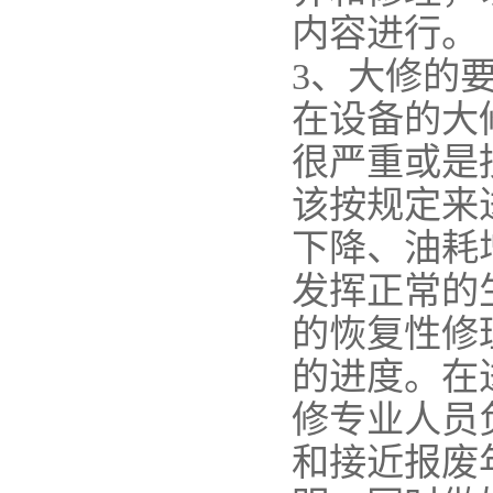
内容进行。
3、大修的
在设备的大
很严重或是
该按规定来
下降、油耗
发挥正常的
的恢复性修
的进度。在
修专业人员
和接近报废