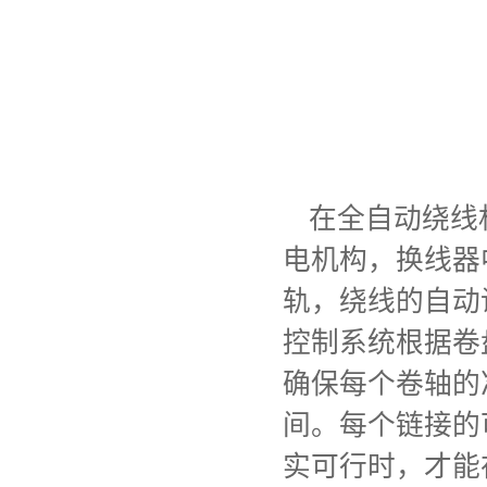
在全自动绕线
电机构，换线器
轨，绕线的自动
控制系统根据卷
确保每个卷轴的
间。每个链接的
实可行时，才能