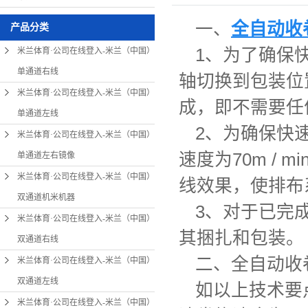
一、
全自动收
产品分类
1、为了确保
米兰体育·公司在线登入-米兰（中国）
单通道右线
轴切换到包装位
米兰体育·公司在线登入-米兰（中国）
成，即不需要任
单通道左线
2、为确保快
米兰体育·公司在线登入-米兰（中国）
速度为70m /
单通道左右镜像
米兰体育·公司在线登入-米兰（中国）
线效果，使排布
双通道机米机器
3、对于已完
米兰体育·公司在线登入-米兰（中国）
其捆扎和包装。
双通道右线
二、全自动收
米兰体育·公司在线登入-米兰（中国）
双通道左线
如以上技术要
米兰体育·公司在线登入-米兰（中国）