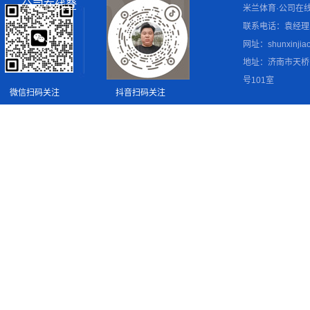
·公司在线登
米兰体育·公司在
联系电话：袁经理15
入
网址：shunxinjiao
地址：济南市天桥
号101室
微信扫码关注 抖音扫码关注