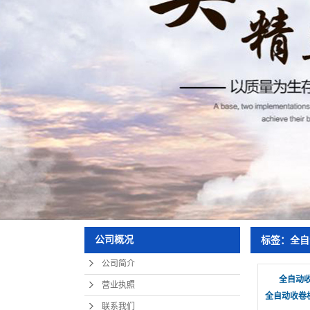
入-米兰
米兰体
入-米兰
米兰体
入-米兰
米兰体
入-米兰
公司概况
标签：全自
公司简介
全自动
营业执照
全自动收卷
联系我们