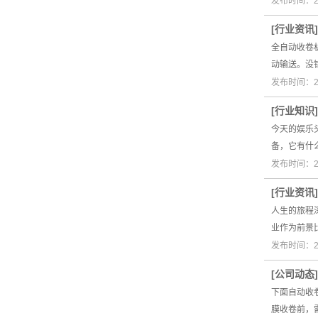
发布时间：20
[
行业资讯
全自动收卷
动输送。没
发布时间：20
[
行业知识
今天的娱乐
备，它有什
发布时间：20
[
行业资讯
人生的旅程
业作为前景
发布时间：20
[
公司动态
下面自动收
膜收卷前，