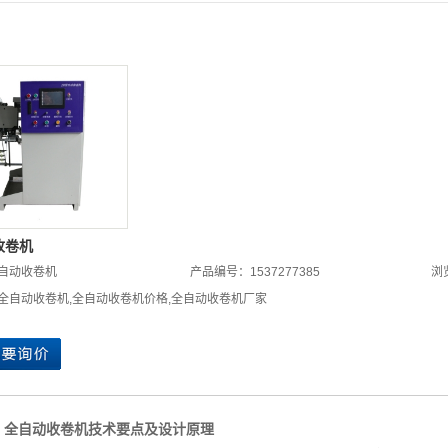
收卷机
自动收卷机
产品编号：1537277385
浏
全自动收卷机
,
全自动收卷机价格
,
全自动收卷机厂家
]
全自动收卷机技术要点及设计原理