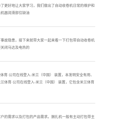
为了更好地让大家学习，我们做出了自动收卷机日常的维护和
免机器润滑部位缺油
下事故隐患，接下来就带大家一起来看一下打包带自动收卷机
要关闭马达及电热的
体育·公司在线登入-米兰（中国） 装置，本发明安全有用、
体育·公司在线登入-米兰（中国） 装置，它包含米兰体育
客户的需求以及打包的产品需求。捆扎机一般有主动打包带主