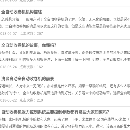
19-01-08 点击次数：448
]
全自动收卷机机构描述
机的结构介绍，一般用户对于全自动收卷机的了解，仅限于无人化的层面，也就是说
错，全自动收卷机的确是可以实现这样的功能，但是这些功能主要是靠哪些部件来实
18-06-07 点击次数：267
]
全自动收卷机的故事，你懂吗？
头条是什么，某某明星离婚、晒恩爱照、喜欢嫩模等，都是通过爆料明星的私生活来
么大爆料呢？相信很多人都很关注，下面一起来了解一下吧！组成：全自动收卷机主
18-05-24 点击次数：162
]
浅谈自动全自动收卷机的前景
深邃幽长，人对未来一无所知，亦未尝是什么坏事。如果一早确知结局，还有多少人
比较好的行业，全自动收卷机是否选择恰到好处，关乎着未来的成功与否。选择全自
18-05-22 点击次数：210
]
自动收卷机张力控制系统主要控制参数都有哪些大家知道吗？
卷机厂家宗伟机械的小编就和大家一起来了解一下吧，米兰体育·公司在线登入-米兰（
需要针对薄膜的性能及选用的收卷方式，设定收卷张力的大小。通常，设备具备的张力调节范