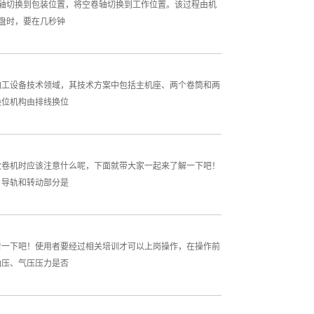
轴切换到包装位置，将空卷轴切换到工作位置。该过程由机
盘时，要在几秒钟
加工设备技术领域，其技术方案中包括主机座、两个卷筒和两
换位机构由排线换位
收卷机时应该注意什么呢，下面就带大家一起来了解一下吧！
，导轨和转动部分是
看一下吧！使用者要经过相关培训才可以上岗操作，在操作前
油压、气压压力是否