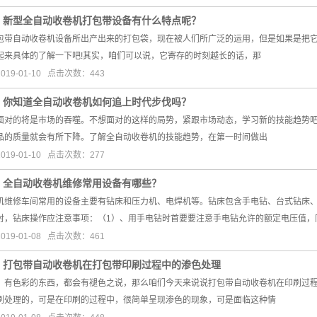
]
新型全自动收卷机打包带设备有什么特点呢？
包带自动收卷机设备所出产出来的打包袋，现在被人们所广泛的运用，但是如果是把它
起来具体的了解一下吧!其实，咱们可以说，它寄存的时刻越长的话，那
19-01-10 点击次数：443
]
你知道全自动收卷机如何追上时代步伐吗？
面对的将是市场的吞噬。不想面对的这样的局势，紧跟市场动态，学习新的技能趋势
品的质量就会有所下降。了解全自动收卷机的技能趋势，在第一时间做出
19-01-10 点击次数：277
]
全自动收卷机维修常用设备有哪些？
机维修车间常用的设备主要有钻床和压力机、电焊机等。钻床包含手电钻、台式钻床
时，钻床操作应注意事项：（1）、用手电钻时首要要注意手电钻允许的额定电压值，
19-01-08 点击次数：461
]
打包带自动收卷机在打包带印刷过程中的渗色处理
，有色彩的东西，都会有褪色之说，那么咱们今天来说说打包带自动收卷机在印刷过
刷处理的，可是在印刷的过程中，很简单呈现渗色的现象，可是面临这种情