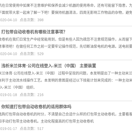
机在日常使用中如果不注意维护和保养会减少机器的使用寿命，还有可能留下隐患，
下面就带大家一起来了解一下吧！要保持机器清洁，四周无影响工作物品的杂物，避
20-04-10 点击次数：398
]
打包带自动收卷机有哪些注意事项？
收卷机在我们日常生产中经常能用到，但是有些人因为疏忽不注意规范操作，从而留
意事项吧！在做任何工作之前一定要牢记操作规范，先切断油泵电机的电源。送电前
20-04-10 点击次数：529
]
浅析米兰体育·公司在线登入-米兰（中国） 主要装置
米兰体育·公司在线登入-米兰（中国） 过程中呈现的问题，本发明提出了一种主动米兰
有利于主动流水线操作工艺。本发明的意图是经过以下技能计划来完成的：一种主动米兰
入-米兰（中国） 组织、
19-01-18 点击次数：216
]
你知道打包带自动收卷机的适用群体吗
选购打包带自动收卷机的时分，不清楚自己合适什么样的打包带主动收卷机，主要看
和手动打包带主动收卷机。主动化程度高的打包带主动收卷机
19-01-17 点击次数：517