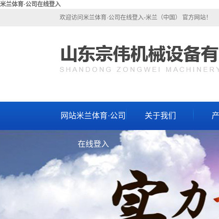
米兰体育·公司在线登入
欢迎访问米兰体育·公司在线登入-米兰（中国） 官方网站！
网站米兰体育·公司
关于我们
公司简介
米兰体
在线登入
营业执照
入-米兰
米兰体
联系我们
入-米兰
米兰体
入-米兰
米兰体
入-米兰
米兰体