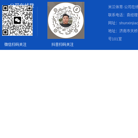
·公司在线登
米兰体育·公司在
联系电话：袁经理15
入
网址：shunxinjiao
地址：济南市天桥
号101室
微信扫码关注 抖音扫码关注