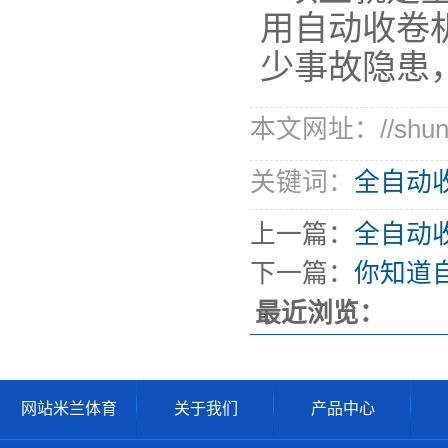
用自动收卷
少事故隐患
本文网址：//shunxin
关键词：
全自动
上一篇：
全自动
下一篇：
你知道
最近浏览：
网站米兰体育
关于我们
产品中心