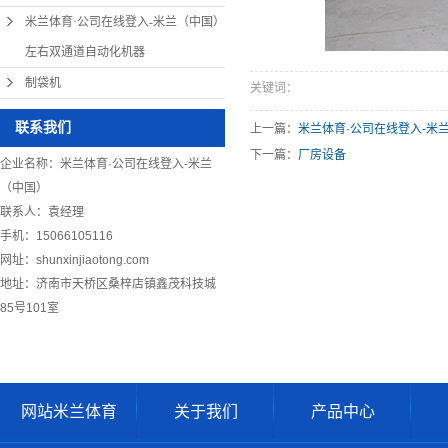
米兰体育·公司在线登入-米兰（中国）
左右双通道自动化机器
制袋机
关键词：
联系我们
上一篇：
米兰体育·公司在线登入-米
下一篇：
厂房设备
企业名称：米兰体育·公司在线登入-米兰
（中国）
联系人：袁经理
手机：15066105116
网址：shunxinjiaotong.com
地址：济南市天桥区桑梓店镇鑫茂科技城
85号101室
网站米兰体育
关于我们
产品中心