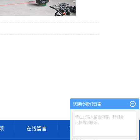
欢迎给我们留言
请在此输入留言内容，我们会
尽快与您联系。
频
在线留言
联系我们