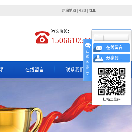
网站地图
|
RSS
|
XML
咨询热线：
15066105116
在线留言
在
线
分享到...
客
服
频
在线留言
联系我们
扫描二维码