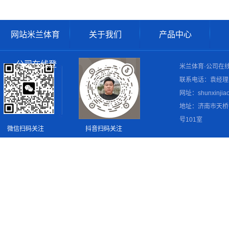
网站米兰体育
关于我们
产品中心
·公司在线登
米兰体育·公司在
联系电话：袁经理15
入
网址：shunxinjiao
地址：济南市天桥
号101室
微信扫码关注 抖音扫码关注