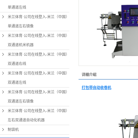
单通道左线
米兰体育·公司在线登入-米兰（中国）
单通道左右镜像
米兰体育·公司在线登入-米兰（中国）
双通道机米机器
米兰体育·公司在线登入-米兰（中国）
双通道右线
米兰体育·公司在线登入-米兰（中国）
详细介绍
双通道左线
打包带自动收卷机
米兰体育·公司在线登入-米兰（中国）
双通道左右镜像
米兰体育·公司在线登入-米兰（中国）
左右双通道自动化机器
制袋机