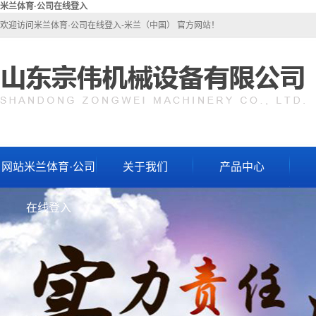
米兰体育·公司在线登入
欢迎访问米兰体育·公司在线登入-米兰（中国） 官方网站！
网站米兰体育·公司
关于我们
产品中心
公司简介
米兰体育·公司在线登
在线登入
营业执照
入-米兰（中国） 单通
米兰体育·公司在线登
联系我们
入-米兰（中国） 单通
米兰体育·公司在线登
道...
入-米兰（中国） 单通
米兰体育·公司在线登
道...
入-米兰（中国） 双通
米兰体育·公司在线登
道...