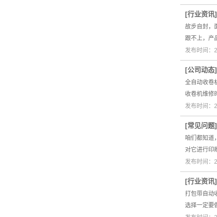
[
行业资讯
故步自封，
跟不上，产
发布时间：20
[
公司动态
全自动收卷
收卷机维修
发布时间：20
[
常见问题
咱们都知道
对它进行印
发布时间：20
[
行业资讯
打包带自动
选择一定要