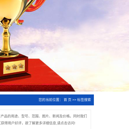
您的当前位置：
首 页
>> 标签搜索
有产品的用途、型号、范围、图片、新闻及价格。同时我们
获得用户好评，欲了解更多详细信息,请点击访问!