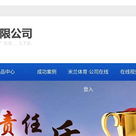
产品中心
成功案例
米兰体育·公司在线
在线视
育·公司在线登
成功案例
公司动态
登入
（中国） 单通
育·公司在线登
厂房设备
行业资讯
（中国） 单通
育·公司在线登
道...
常见问题
（中国） 单通
育·公司在线登
道...
（中国） 双通
育·公司在线登
道...